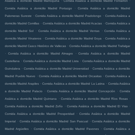
Asiática a domicilio Madrid Marroquina
Comida Asiática a domicilio Madrid Fontarrón
.
Comida Asiática a domicilio Madrid Portazgo
Comida Asiática a domicilio Madrid
.
.
Palomeras Sureste
Comida Asiática a domicilio Madrid Pradolongo
Comida Asiática a
.
.
domicilio Madrid Comillas
Comida Asiática a domicilio Madrid Acacias
Comida Asiática a
.
.
domicilio Madrid Sol
Comida Asiática a domicilio Madrid Ventas
Comida Asiática a
.
.
domicilio Madrid Vinateros
Comida Asiática a domicilio Madrid Goya
Comida Asiática a
.
domicilio Madrid Casco Histórico de Vallecas
Comida Asiática a domicilio Madrid Trafalgar
.
.
Comida Asiática a domicilio Madrid Almagro
Comida Asiática a domicilio Madrid
.
.
Castellana
Comida Asiática a domicilio Madrid Lista
Comida Asiática a domicilio Madrid
.
.
Guindalera
Comida Asiática a domicilio Madrid Universidad
Comida Asiática a domicilio
.
.
Madrid Pueblo Nuevo
Comida Asiática a domicilio Madrid Orcasitas
Comida Asiática a
.
.
domicilio Madrid Arapiles
Comida Asiática a domicilio Madrid La Latina
Comida Asiática
.
.
a domicilio Madrid Palacio
Comida Asiática a domicilio Madrid Concepción
Comida
.
.
Asiática a domicilio Madrid Quintana
Comida Asiática a domicilio Madrid Ríos Rosas
.
.
Comida Asiática a domicilio Madrid Zofío
Comida Asiática a domicilio Madrid El Viso
.
Comida Asiática a domicilio Madrid Prosperidad
Comida Asiática a domicilio Madrid
.
.
Imperial
Comida Asiática a domicilio Madrid San Pascual
Comida Asiática a domicilio
.
.
Madrid Argüelles
Comida Asiática a domicilio Madrid Pavones
Comida Asiática a