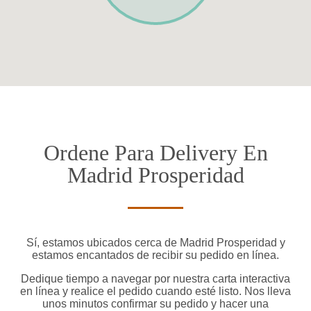
Ordene Para Delivery En
Madrid Prosperidad
Sí, estamos ubicados cerca de Madrid Prosperidad y
estamos encantados de recibir su pedido en línea.
Dedique tiempo a navegar por nuestra carta interactiva
en línea y realice el pedido cuando esté listo. Nos lleva
unos minutos confirmar su pedido y hacer una