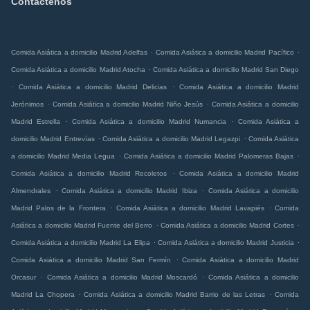
Contáctenos
.
.
Comida Asiática a domicilio Madrid Adelfas
Comida Asiática a domicilio Madrid Pacífico
.
Comida Asiática a domicilio Madrid Atocha
Comida Asiática a domicilio Madrid San Diego
.
.
Comida Asiática a domicilio Madrid Delicias
Comida Asiática a domicilio Madrid
.
.
Jerónimos
Comida Asiática a domicilio Madrid Niño Jesús
Comida Asiática a domicilio
.
.
Madrid Estrella
Comida Asiática a domicilio Madrid Numancia
Comida Asiática a
.
.
domicilio Madrid Entrevías
Comida Asiática a domicilio Madrid Legazpi
Comida Asiática
.
.
a domicilio Madrid Media Legua
Comida Asiática a domicilio Madrid Palomeras Bajas
.
Comida Asiática a domicilio Madrid Recoletos
Comida Asiática a domicilio Madrid
.
.
Almendrales
Comida Asiática a domicilio Madrid Ibiza
Comida Asiática a domicilio
.
.
Madrid Palos de la Frontera
Comida Asiática a domicilio Madrid Lavapiés
Comida
.
.
Asiática a domicilio Madrid Fuente del Berro
Comida Asiática a domicilio Madrid Cortes
.
.
Comida Asiática a domicilio Madrid La Elipa
Comida Asiática a domicilio Madrid Justicia
.
Comida Asiática a domicilio Madrid San Fermín
Comida Asiática a domicilio Madrid
.
.
Orcasur
Comida Asiática a domicilio Madrid Moscardó
Comida Asiática a domicilio
.
.
Madrid La Chopera
Comida Asiática a domicilio Madrid Barrio de las Letras
Comida
.
.