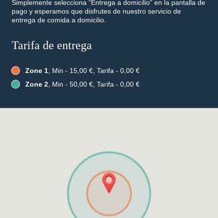
Simplemente selecciona “Entrega a domicilio” en la pantalla de
pago y esperamos que disfrutes de nuestro servicio de
entrega de comida a domicilio.
Tarifa de entrega
Zone 1
, Min - 15,00 €, Tarifa - 0,00 €
Zone 2
, Min - 50,00 €, Tarifa - 0,00 €