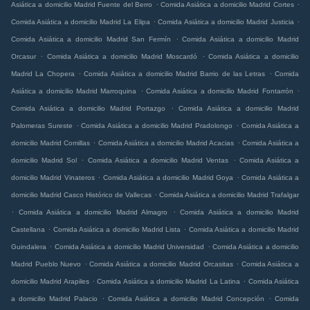
.
.
Asiática a domicilio Madrid Fuente del Berro
Comida Asiática a domicilio Madrid Cortes
.
.
Comida Asiática a domicilio Madrid La Elipa
Comida Asiática a domicilio Madrid Justicia
.
Comida Asiática a domicilio Madrid San Fermín
Comida Asiática a domicilio Madrid
.
.
Orcasur
Comida Asiática a domicilio Madrid Moscardó
Comida Asiática a domicilio
.
.
Madrid La Chopera
Comida Asiática a domicilio Madrid Barrio de las Letras
Comida
.
.
Asiática a domicilio Madrid Marroquina
Comida Asiática a domicilio Madrid Fontarrón
.
Comida Asiática a domicilio Madrid Portazgo
Comida Asiática a domicilio Madrid
.
.
Palomeras Sureste
Comida Asiática a domicilio Madrid Pradolongo
Comida Asiática a
.
.
domicilio Madrid Comillas
Comida Asiática a domicilio Madrid Acacias
Comida Asiática a
.
.
domicilio Madrid Sol
Comida Asiática a domicilio Madrid Ventas
Comida Asiática a
.
.
domicilio Madrid Vinateros
Comida Asiática a domicilio Madrid Goya
Comida Asiática a
.
domicilio Madrid Casco Histórico de Vallecas
Comida Asiática a domicilio Madrid Trafalgar
.
.
Comida Asiática a domicilio Madrid Almagro
Comida Asiática a domicilio Madrid
.
.
Castellana
Comida Asiática a domicilio Madrid Lista
Comida Asiática a domicilio Madrid
.
.
Guindalera
Comida Asiática a domicilio Madrid Universidad
Comida Asiática a domicilio
.
.
Madrid Pueblo Nuevo
Comida Asiática a domicilio Madrid Orcasitas
Comida Asiática a
.
.
domicilio Madrid Arapiles
Comida Asiática a domicilio Madrid La Latina
Comida Asiática
.
.
a domicilio Madrid Palacio
Comida Asiática a domicilio Madrid Concepción
Comida