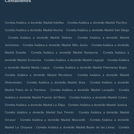
Contáctenos
.
.
Comida Asiática a domicilio Madrid Adelfas
Comida Asiática a domicilio Madrid Pacífico
.
Comida Asiática a domicilio Madrid Atocha
Comida Asiática a domicilio Madrid San Diego
.
.
Comida Asiática a domicilio Madrid Delicias
Comida Asiática a domicilio Madrid
.
.
Jerónimos
Comida Asiática a domicilio Madrid Niño Jesús
Comida Asiática a domicilio
.
.
Madrid Estrella
Comida Asiática a domicilio Madrid Numancia
Comida Asiática a
.
.
domicilio Madrid Entrevías
Comida Asiática a domicilio Madrid Legazpi
Comida Asiática
.
.
a domicilio Madrid Media Legua
Comida Asiática a domicilio Madrid Palomeras Bajas
.
Comida Asiática a domicilio Madrid Recoletos
Comida Asiática a domicilio Madrid
.
.
Almendrales
Comida Asiática a domicilio Madrid Ibiza
Comida Asiática a domicilio
.
.
Madrid Palos de la Frontera
Comida Asiática a domicilio Madrid Lavapiés
Comida
.
.
Asiática a domicilio Madrid Fuente del Berro
Comida Asiática a domicilio Madrid Cortes
.
.
Comida Asiática a domicilio Madrid La Elipa
Comida Asiática a domicilio Madrid Justicia
.
Comida Asiática a domicilio Madrid San Fermín
Comida Asiática a domicilio Madrid
.
.
Orcasur
Comida Asiática a domicilio Madrid Moscardó
Comida Asiática a domicilio
.
.
Madrid La Chopera
Comida Asiática a domicilio Madrid Barrio de las Letras
Comida
.
.