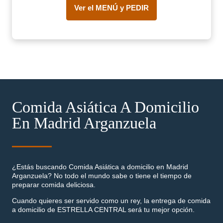
Ver el MENÚ y PEDIR
Comida Asiática A Domicilio
En Madrid Arganzuela
¿Estás buscando Comida Asiática a domicilio en Madrid
Arganzuela? No todo el mundo sabe o tiene el tiempo de
preparar comida deliciosa.
Cuando quieres ser servido como un rey, la entrega de comida
a domicilio de ESTRELLA CENTRAL será tu mejor opción.