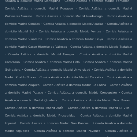
Asiática a domicilio Madrid Marroquina
Comida Asiática a domicilio Madrid Fontarrón
.
Comida Asiática a domicilio Madrid Portazgo
Comida Asiática a domicilio Madrid
.
.
Palomeras Sureste
Comida Asiática a domicilio Madrid Pradolongo
Comida Asiática a
.
.
domicilio Madrid Comillas
Comida Asiática a domicilio Madrid Acacias
Comida Asiática a
.
.
domicilio Madrid Sol
Comida Asiática a domicilio Madrid Ventas
Comida Asiática a
.
.
domicilio Madrid Vinateros
Comida Asiática a domicilio Madrid Goya
Comida Asiática a
.
domicilio Madrid Casco Histórico de Vallecas
Comida Asiática a domicilio Madrid Trafalgar
.
.
Comida Asiática a domicilio Madrid Almagro
Comida Asiática a domicilio Madrid
.
.
Castellana
Comida Asiática a domicilio Madrid Lista
Comida Asiática a domicilio Madrid
.
.
Guindalera
Comida Asiática a domicilio Madrid Universidad
Comida Asiática a domicilio
.
.
Madrid Pueblo Nuevo
Comida Asiática a domicilio Madrid Orcasitas
Comida Asiática a
.
.
domicilio Madrid Arapiles
Comida Asiática a domicilio Madrid La Latina
Comida Asiática
.
.
a domicilio Madrid Palacio
Comida Asiática a domicilio Madrid Concepción
Comida
.
.
Asiática a domicilio Madrid Quintana
Comida Asiática a domicilio Madrid Ríos Rosas
.
.
Comida Asiática a domicilio Madrid Zofío
Comida Asiática a domicilio Madrid El Viso
.
Comida Asiática a domicilio Madrid Prosperidad
Comida Asiática a domicilio Madrid
.
.
Imperial
Comida Asiática a domicilio Madrid San Pascual
Comida Asiática a domicilio
.
.
Madrid Argüelles
Comida Asiática a domicilio Madrid Pavones
Comida Asiática a