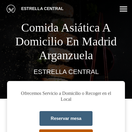
ESTRELLA CENTRAL
Comida Asiática A
Domicilio En Madrid
Arganzuela
ESTRELLA CENTRAL
Ofrecemos Servicio a Domicilio o Recoger en el
Local
Reservar mesa